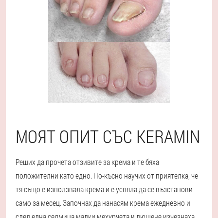
МОЯТ ОПИТ СЪС KERAMIN
Реших да прочета отзивите за крема и те бяха
положителни като едно. По-късно научих от приятелка, че
тя също е използвала крема и е успяла да се възстанови
само за месец. Започнах да нанасям крема ежедневно и
след една седмица малки мехурчета и лющене изчезнаха