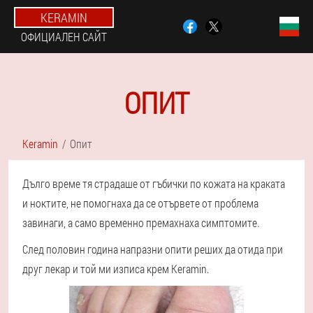
KERAMIN
ОФИЦИАЛЕН САЙТ
ОПИТ
Keramin
Опит
Дълго време тя страдаше от гъбички по кожата на краката
и ноктите, не помогнаха да се отървете от проблема
завинаги, а само временно премахнаха симптомите.
След половин година напразни опити реших да отида при
друг лекар и той ми изписа крем Keramin.