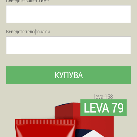
Въведете вашето име
Въведете телефона си
КУПУВА
leva 158
LEVA 79