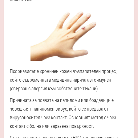
Псориазисът е хроничен кожен възпалителен процес,
който съвременната медицина нарича автоимунен
(свързан с алергия към собствените тъкани).
Причината за появата на папиломи или брадавици е
човешкият папиломен вирус, който се предава от
вирусоносител чрез контакт. Основният метод е чрез
контакт с болна или заразена повърхност.
Стандартният жизнен цикъл на HPV е предназначен за