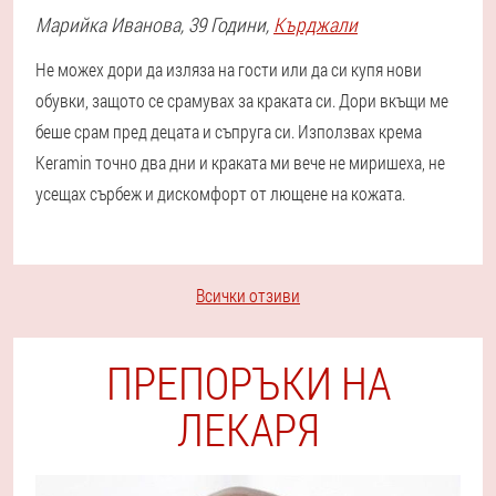
Марийка
Иванова
, 39 Години,
Кърджали
Не можех дори да изляза на гости или да си купя нови
обувки, защото се срамувах за краката си. Дори вкъщи ме
беше срам пред децата и съпруга си. Използвах крема
Keramin точно два дни и краката ми вече не миришеха, не
усещах сърбеж и дискомфорт от лющене на кожата.
Всички отзиви
ПРЕПОРЪКИ НА
ЛЕКАРЯ