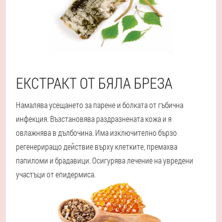
ЕКСТРАКТ ОТ БЯЛА БРЕЗА
Намалява усещането за парене и болката от гъбична
инфекция. Възстановява раздразнената кожа и я
овлажнява в дълбочина. Има изключително бързо
регенериращо действие върху клетките, премахва
папиломи и брадавици. Осигурява лечение на увредени
участъци от епидермиса.