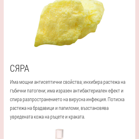
СЯРА
Има мощни антисептични свойства; инхибира растежа на
гъбични патогени; има изразен антибактериален ефект и
спира разпространението на вирусна инфекция. Потиска
растежа на брадавици и папиломи, възстановява
увредената кожа на ръцете и краката.