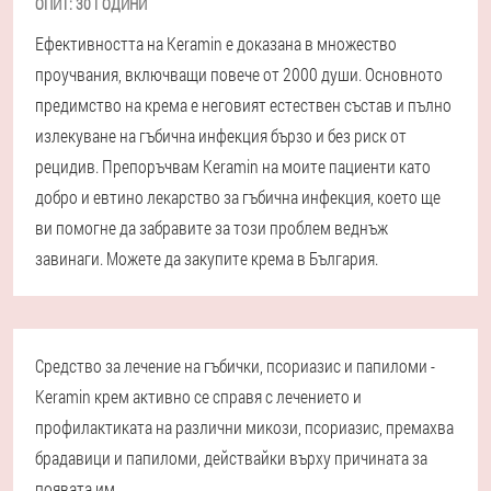
ОПИТ:
30 ГОДИНИ
Ефективността на Keramin е доказана в множество
проучвания, включващи повече от 2000 души. Основното
предимство на крема е неговият естествен състав и пълно
излекуване на гъбична инфекция бързо и без риск от
рецидив. Препоръчвам Keramin на моите пациенти като
добро и евтино лекарство за гъбична инфекция, което ще
ви помогне да забравите за този проблем веднъж
завинаги. Можете да закупите крема в България.
Средство за лечение на гъбички, псориазис и папиломи -
Keramin крем активно се справя с лечението и
профилактиката на различни микози, псориазис, премахва
брадавици и папиломи, действайки върху причината за
появата им.