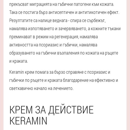
прекъсват миграцията на гъбични патогени към кожата.
Така се постига бърз антисептичен и антитикотичен ефект.
Резултатите са налице веднага - спира се сърбежът,
намалява изпотяването и зачервяването, а кожните тъкани
преминават в режим на регенерация, намалява
активността на псориазис и гъбички, намалява
образуването на гъбични възпаления по кожата на ръцете
и краката.
Keramin крем помага за бързо справяне с псориазис и
гъбички по ръцете и краката благодарение на ефективно и
светкавично начало на лечението.
КРЕМ ЗА ДЕЙСТВИЕ
KERAMIN