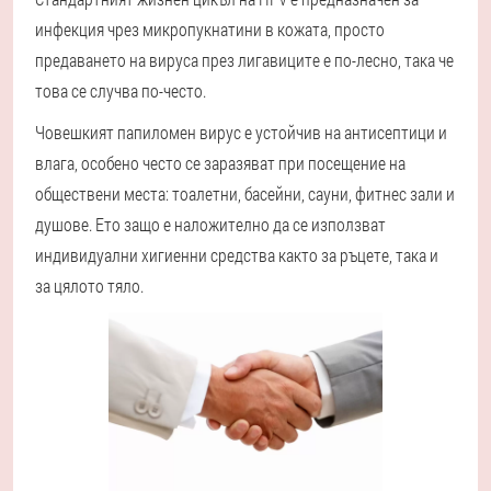
инфекция чрез микропукнатини в кожата, просто
предаването на вируса през лигавиците е по-лесно, така че
това се случва по-често.
Човешкият папиломен вирус е устойчив на антисептици и
влага, особено често се заразяват при посещение на
обществени места: тоалетни, басейни, сауни, фитнес зали и
душове. Ето защо е наложително да се използват
индивидуални хигиенни средства както за ръцете, така и
за цялото тяло.