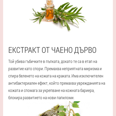
ЕКСТРАКТ ОТ ЧАЕНО ДЪРВО
Той убива гъбичките в пъпката, докато те са в етап на
развитие като спори. Премахва неприятната миризма и
спира беленето на кожата на краката. Има изключителен
антибактериален ефект, който премахва уврежданията на
кожата и спомага за укрепване на кожната бариера,
блокира развитието на нови папиломи.