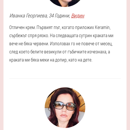
Иванка
Георгиева
, 34 Години,
Видин
Отличен крем. Първият път, когато приложих Keramin,
сърбежът спря рязко. На следващата сутрин краката ми
вече не бяха червени. Използвах го не повече от месец,
след което белите везикули от гъбичките изчезнаха, а
краката ми бяха меки на допир, като на дете.