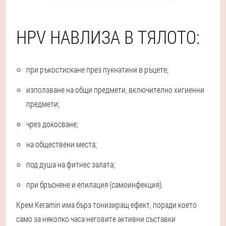
HPV НАВЛИЗА В ТЯЛОТО:
при ръкостискане през пукнатини в ръцете;
използване на общи предмети, включително хигиенни
предмети;
чрез докосване;
на обществени места;
под душа на фитнес залата;
при бръснене и епилация (самоинфекция).
Крем Keramin има бърз тонизиращ ефект, поради което
само за няколко часа неговите активни съставки