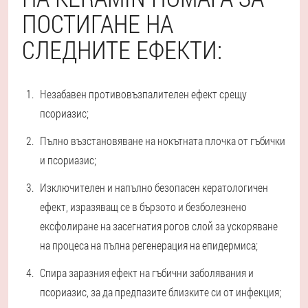
ПОСТИГАНЕ НА
СЛЕДНИТЕ ЕФЕКТИ:
Незабавен противовъзпалителен ефект срещу
псориазис;
Пълно възстановяване на нокътната плочка от гъбички
и псориазис;
Изключителен и напълно безопасен кератологичен
ефект, изразяващ се в бързото и безболезнено
ексфолиране на засегнатия рогов слой за ускоряване
на процеса на пълна регенерация на епидермиса;
Спира заразния ефект на гъбични заболявания и
псориазис, за да предпазите близките си от инфекция;