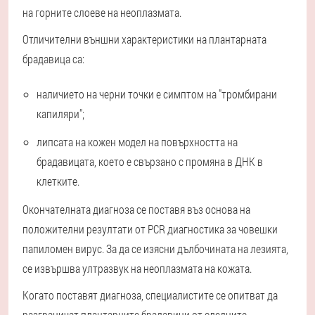
на горните слоеве на неоплазмата.
Отличителни външни характеристики на плантарната
брадавица са:
наличието на черни точки е симптом на "тромбирани
капиляри";
липсата на кожен модел на повърхността на
брадавицата, което е свързано с промяна в ДНК в
клетките.
Окончателната диагноза се поставя въз основа на
положителни резултати от PCR диагностика за човешки
папиломен вирус. За да се изясни дълбочината на лезията,
се извършва ултразвук на неоплазмата на кожата.
Когато поставят диагноза, специалистите се опитват да
разграничат плантарните брадавици от следните