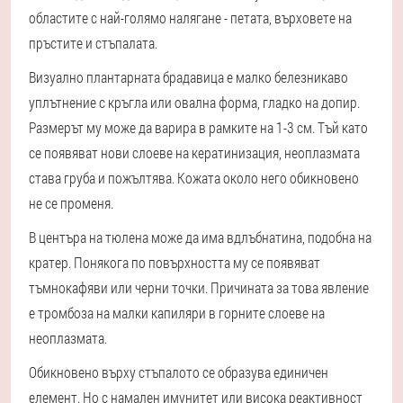
областите с най-голямо налягане - петата, върховете на
пръстите и стъпалата.
Визуално плантарната брадавица е малко белезникаво
уплътнение с кръгла или овална форма, гладко на допир.
Размерът му може да варира в рамките на 1-3 см. Тъй като
се появяват нови слоеве на кератинизация, неоплазмата
става груба и пожълтява. Кожата около него обикновено
не се променя.
В центъра на тюлена може да има вдлъбнатина, подобна на
кратер. Понякога по повърхността му се появяват
тъмнокафяви или черни точки. Причината за това явление
е тромбоза на малки капиляри в горните слоеве на
неоплазмата.
Обикновено върху стъпалото се образува единичен
елемент. Но с намален имунитет или висока реактивност