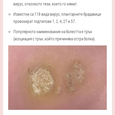
вирус, отколкото тези, които го нямат.
Известни са 118 вида вирус, плантарните брадавици
провокират подтипове 1, 2, 4, 27 и 57.
Популярното наименование на болестта е трън
(асоциация с трън, който причинява остра болка).