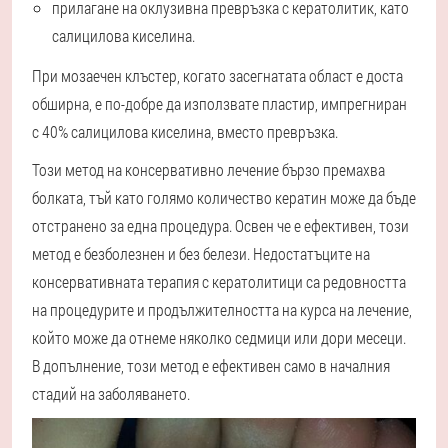
прилагане на оклузивна превръзка с кератолитик, като
салицилова киселина.
При мозаечен клъстер, когато засегнатата област е доста
обширна, е по-добре да използвате пластир, импрегниран
с 40% салицилова киселина, вместо превръзка.
Този метод на консервативно лечение бързо премахва
болката, тъй като голямо количество кератин може да бъде
отстранено за една процедура. Освен че е ефективен, този
метод е безболезнен и без белези. Недостатъците на
консервативната терапия с кератолитици са редовността
на процедурите и продължителността на курса на лечение,
който може да отнеме няколко седмици или дори месеци.
В допълнение, този метод е ефективен само в началния
стадий на заболяването.