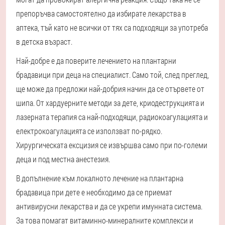
препоръчва самостоятелно да избирате лекарства в
аптека, тъй като не всички от тях са подходящи за употреба
в детска възраст.
Най-добре е да поверите лечението на плантарни
брадавици при деца на специалист. Само той, след преглед,
ще може да предложи най-добрия начин да се отървете от
шипа. От хардуерните методи за дете, криодеструкцията и
лазерната терапия са най-подходящи, радиокоагулацията и
електрокоагулацията се използват по-рядко.
Хирургическата ексцизия се извършва само при по-големи
деца и под местна анестезия.
В допълнение към локалното лечение на плантарна
брадавица при дете е необходимо да се приемат
антивирусни лекарства и да се укрепи имунната система.
За това помагат витаминно-минералните комплекси и