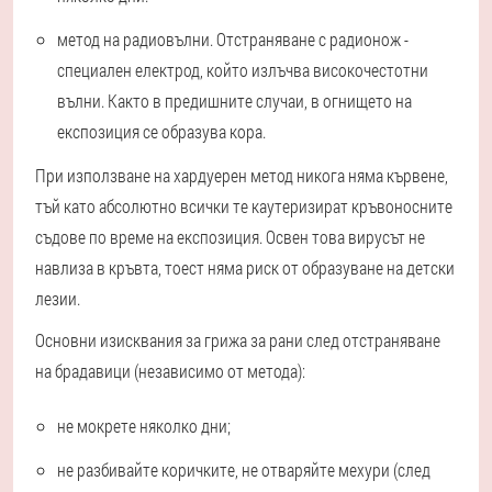
метод на радиовълни. Отстраняване с радионож -
специален електрод, който излъчва високочестотни
вълни. Както в предишните случаи, в огнището на
експозиция се образува кора.
При използване на хардуерен метод никога няма кървене,
тъй като абсолютно всички те каутеризират кръвоносните
съдове по време на експозиция. Освен това вирусът не
навлиза в кръвта, тоест няма риск от образуване на детски
лезии.
Основни изисквания за грижа за рани след отстраняване
на брадавици (независимо от метода):
не мокрете няколко дни;
не разбивайте коричките, не отваряйте мехури (след