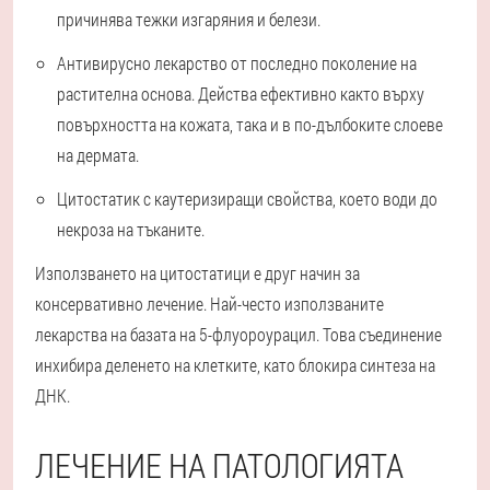
причинява тежки изгаряния и белези.
Антивирусно лекарство от последно поколение на
растителна основа. Действа ефективно както върху
повърхността на кожата, така и в по-дълбоките слоеве
на дермата.
Цитостатик с каутеризиращи свойства, което води до
некроза на тъканите.
Използването на цитостатици е друг начин за
консервативно лечение. Най-често използваните
лекарства на базата на 5-флуороурацил. Това съединение
инхибира деленето на клетките, като блокира синтеза на
ДНК.
ЛЕЧЕНИЕ НА ПАТОЛОГИЯТА