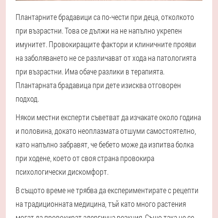
Плантарните брадавици са по-чести при деца, отколкото
при възрастни. Това се дължи на не напълно укрепен
имунитет. Провокиращите фактори и клиничните прояви
на заболяването не се различават от хода на патологията
при възрастни. Има обаче разлики в терапията.
Плантарната брадавица при дете изисква отговорен
подход.
Някои местни експерти съветват да изчакате около година
и половина, докато неоплазмата отшуми самостоятелно,
като напълно забравят, че бебето може да изпитва болка
при ходене, което от своя страна провокира
психологически дискомфорт.
В същото време не трябва да експериментирате с рецепти
на традиционната медицина, тъй като много растения
могат да провокират алергична реакция. Също така не се