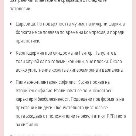
патологии:
Царевица. По повърхността му има папиларни шарки, а
болката не се появява по време на компресия, а поради
пряк натиск.
Кератодермия при синдрома на Райтер. Папулите в
този случай са по-големи, конични, а не плоски. Около
всяко уплътнение кожата е хиперемирана и възпалена.
Палмарно-плантарен сифилис. Късна проява на
вторичен сифилис. Различават се по множествен
характер и безболезненост. Подредени под формата на
пръстени или дъги. Окончателната диагноза се
потвърждава от положителните резултати от RPR теста
за сифилис.