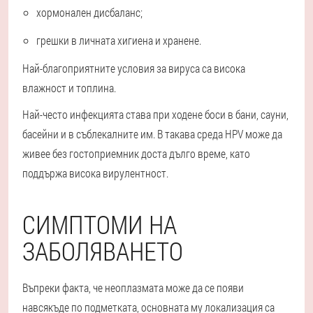
хормонален дисбаланс;
грешки в личната хигиена и хранене.
Най-благоприятните условия за вируса са висока
влажност и топлина.
Най-често инфекцията става при ходене боси в бани, сауни,
басейни и в съблекалните им. В такава среда HPV може да
живее без гостоприемник доста дълго време, като
поддържа висока вирулентност.
СИМПТОМИ НА
ЗАБОЛЯВАНЕТО
Въпреки факта, че неоплазмата може да се появи
навсякъде по подметката, основната му локализация са