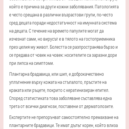
който е причина за други кожни заболявания. Патологията
е често срещана в различни възрастови групи, по-често
сред децата поради недостатъчност на имунната система
на децата. С течение на времето папулите могат да
изчезнат сами, но вирусът е в тялото на гостоприемника
през целия му живот. Болестта се разпространява бързо и
се предава от човек на човек: носителите са заразни дори
при липса на симптоми.
Плантарна брадавица, или шип, е доброкачествено
уплътнение върху кожата на стъпалото, пръстите на
краката или ръцете, покрито с кератинизиран епител.
Според статистиката това заболяване съставлява една
трета от всички диагнози, поставени от дерматолозите.
Експертите не препоръчват самостоятелно премахване на
плантарните брадавици. Те имат дълъг корен, който влиза