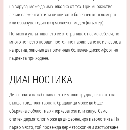
на вируса, може да има няколко от тях. При множество
лезии елементите или се сливат в болезнен конгломерат,
или образуват един вид мозаечен модел (клъстер).
Понякога уплътняването се отстранява от само себе си, но
много по-често поради постоянно нараняване не изчезва, а
напротив, започва да причинява болезнен дискомфорт на
пациента при ходене.
ДИАГНОСТИКА
Диагнозата на заболяването е малко трудна, тъй като на
външен вид плантарната брадавица може да бъде
объркана с област на хиперкератоза или калус. Само
опитен дерматолог може да диференцира патологията. На
първо място, той провежда дерматоскопия и изстъргване