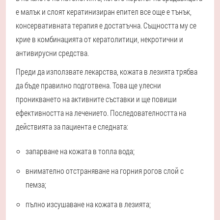
е малък и слоят кератинизиран епител все още е тънък,
консервативната терапия е достатъчна. Същността му се
крие в комбинацията от кератолитици, некротични и
антивирусни средства.
Преди да използвате лекарства, кожата в лезията трябва
да бъде правилно подготвена. Това ще улесни
проникването на активните съставки и ще повиши
ефективността на лечението. Последователността на
действията за пациента е следната:
запарване на кожата в топла вода;
внимателно отстраняване на горния рогов слой с
пемза;
пълно изсушаване на кожата в лезията;