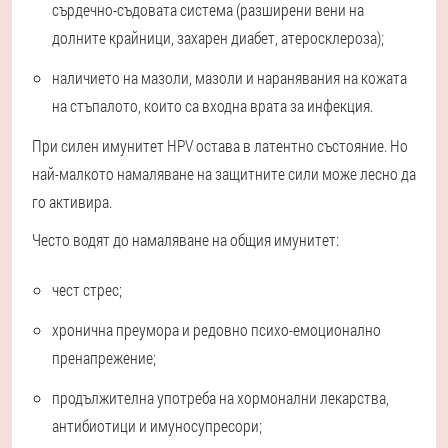
сърдечно-съдовата система (разширени вени на
долните крайници, захарен диабет, атеросклероза);
наличието на мазоли, мазоли и наранявания на кожата
на стъпалото, които са входна врата за инфекция.
При силен имунитет HPV остава в латентно състояние. Но
най-малкото намаляване на защитните сили може лесно да
го активира.
Често водят до намаляване на общия имунитет:
чест стрес;
хронична преумора и редовно психо-емоционално
пренапрежение;
продължителна употреба на хормонални лекарства,
антибиотици и имуносупресори;