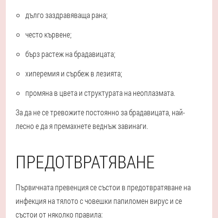
дълго заздравяваща рана;
често кървене;
бърз растеж на брадавицата;
хиперемия и сърбеж в лезията;
промяна в цвета и структурата на неоплазмата.
За да не се тревожите постоянно за брадавицата, най-
лесно е да я премахнете веднъж завинаги.
ПРЕДОТВРАТЯВАНЕ
Първичната превенция се състои в предотвратяване на
инфекция на тялото с човешки папиломен вирус и се
състои от няколко правила: