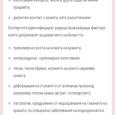
предмети;
директен контакт с кожата, като ръкостискане.
Експертите идентифицират редица провокиращи фактори,
които допринасят за развитието на болестта:
прекомерна сухота на кожата на краката;
хиперхидроза - прекомерно изпотяване;
тесни, тесни обувки, носенето на които наранява
кожата;
деформация на стъпалото от всякакъв произход
(например плоски крака, артрит, остеоартрит);
патологии, придружени от недохранване на тъканите на
краката, по-специално заболявания на ендокринната и