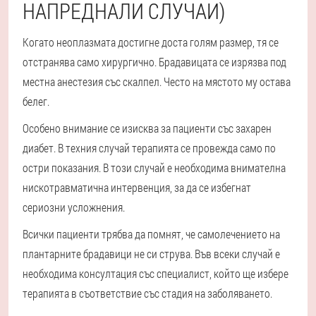
НАПРЕДНАЛИ СЛУЧАИ)
Когато неоплазмата достигне доста голям размер, тя се
отстранява само хирургично. Брадавицата се изрязва под
местна анестезия със скалпел. Често на мястото му остава
белег.
Особено внимание се изисква за пациенти със захарен
диабет. В техния случай терапията се провежда само по
остри показания. В този случай е необходима внимателна
нискотравматична интервенция, за да се избегнат
сериозни усложнения.
Всички пациенти трябва да помнят, че самолечението на
плантарните брадавици не си струва. Във всеки случай е
необходима консултация със специалист, който ще избере
терапията в съответствие със стадия на заболяването.