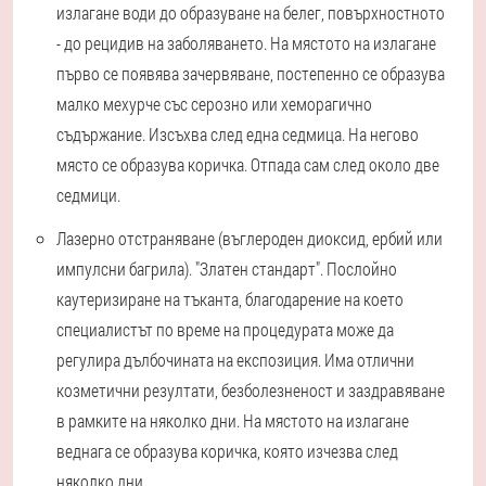
излагане води до образуване на белег, повърхностното
- до рецидив на заболяването. На мястото на излагане
първо се появява зачервяване, постепенно се образува
малко мехурче със серозно или хеморагично
съдържание. Изсъхва след една седмица. На негово
място се образува коричка. Отпада сам след около две
седмици.
Лазерно отстраняване (въглероден диоксид, ербий или
импулсни багрила). "Златен стандарт". Послойно
каутеризиране на тъканта, благодарение на което
специалистът по време на процедурата може да
регулира дълбочината на експозиция. Има отлични
козметични резултати, безболезненост и заздравяване
в рамките на няколко дни. На мястото на излагане
веднага се образува коричка, която изчезва след
няколко дни.