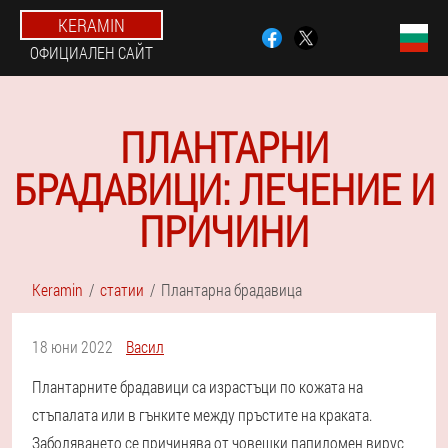
KERAMIN
ОФИЦИАЛЕН САЙТ
ПЛАНТАРНИ
БРАДАВИЦИ: ЛЕЧЕНИЕ И
ПРИЧИНИ
Keramin
статии
Плантарна брадавица
18 юни 2022
Васил
Плантарните брадавици са израстъци по кожата на
стъпалата или в гънките между пръстите на краката.
Заболяването се причинява от човешки папиломен вирус,