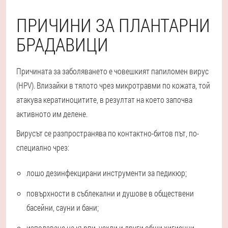
ПРИЧИНИ ЗА ПЛАНТАРНИ
БРАДАВИЦИ
Причината за заболяването е човешкият папиломен вирус
(HPV). Влизайки в тялото чрез микротравми по кожата, той
атакува кератиноцитите, в резултат на което започва
активното им делене.
Вирусът се разпространява по контактно-битов път, по-
специално чрез:
лошо дезинфекцирани инструменти за педикюр;
повърхности в съблекални и душове в обществени
басейни, сауни и бани;
използване на кърпи, чехли и други общи хигиенни