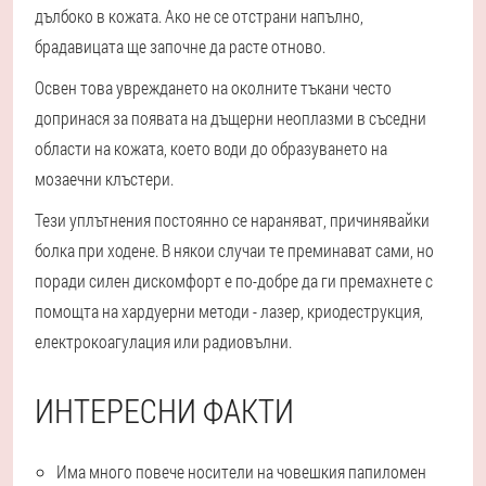
дълбоко в кожата. Ако не се отстрани напълно,
брадавицата ще започне да расте отново.
Освен това увреждането на околните тъкани често
допринася за появата на дъщерни неоплазми в съседни
области на кожата, което води до образуването на
мозаечни клъстери.
Тези уплътнения постоянно се нараняват, причинявайки
болка при ходене. В някои случаи те преминават сами, но
поради силен дискомфорт е по-добре да ги премахнете с
помощта на хардуерни методи - лазер, криодеструкция,
електрокоагулация или радиовълни.
ИНТЕРЕСНИ ФАКТИ
Има много повече носители на човешкия папиломен