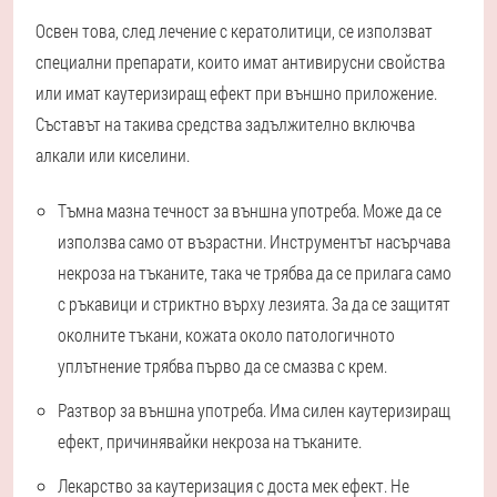
Освен това, след лечение с кератолитици, се използват
специални препарати, които имат антивирусни свойства
или имат каутеризиращ ефект при външно приложение.
Съставът на такива средства задължително включва
алкали или киселини.
Тъмна мазна течност за външна употреба. Може да се
използва само от възрастни. Инструментът насърчава
некроза на тъканите, така че трябва да се прилага само
с ръкавици и стриктно върху лезията. За да се защитят
околните тъкани, кожата около патологичното
уплътнение трябва първо да се смазва с крем.
Разтвор за външна употреба. Има силен каутеризиращ
ефект, причинявайки некроза на тъканите.
Лекарство за каутеризация с доста мек ефект. Не