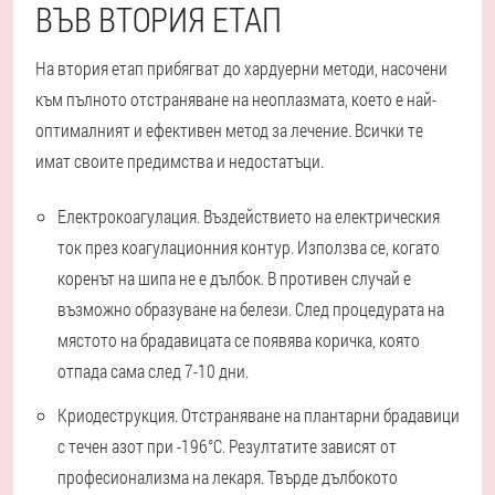
ВЪВ ВТОРИЯ ЕТАП
На втория етап прибягват до хардуерни методи, насочени
към пълното отстраняване на неоплазмата, което е най-
оптималният и ефективен метод за лечение. Всички те
имат своите предимства и недостатъци.
Електрокоагулация. Въздействието на електрическия
ток през коагулационния контур. Използва се, когато
коренът на шипа не е дълбок. В противен случай е
възможно образуване на белези. След процедурата на
мястото на брадавицата се появява коричка, която
отпада сама след 7-10 дни.
Криодеструкция. Отстраняване на плантарни брадавици
с течен азот при -196°C. Резултатите зависят от
професионализма на лекаря. Твърде дълбокото