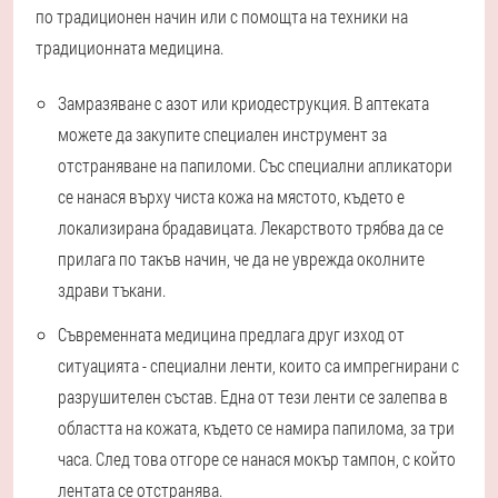
по традиционен начин или с помощта на техники на
традиционната медицина.
Замразяване с азот или криодеструкция. В аптеката
можете да закупите специален инструмент за
отстраняване на папиломи. Със специални апликатори
се нанася върху чиста кожа на мястото, където е
локализирана брадавицата. Лекарството трябва да се
прилага по такъв начин, че да не уврежда околните
здрави тъкани.
Съвременната медицина предлага друг изход от
ситуацията - специални ленти, които са импрегнирани с
разрушителен състав. Една от тези ленти се залепва в
областта на кожата, където се намира папилома, за три
часа. След това отгоре се нанася мокър тампон, с който
лентата се отстранява.