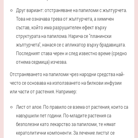
Друг вариант: отстраняване на папиломи с жълтурчета.
Това не означава трева от жълтурчета, а химичен
състав, който има разрушителен ефект върху
структурата на папилома. Нарича се "планински
жълтурчета", нанася се с апликатор върху брадавицата.
Последният става черен и след известно време (средно
отнема седмица) изчезва.
Отстраняването на папиломи чрез народни средства най-
често се основава на използването на билкови инфузии
или части от растения. Например:
Лист от алое. По правило се взема от растения, които са
навършили пет години. По-младите растения са
безполезни като лекарство за папиломи, те нямат
кератолитични компоненти. За лечение листът се