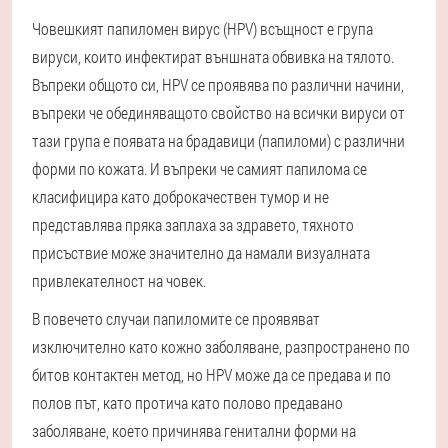
Човешкият папиломен вирус (HPV) всъщност е група
вируси, които инфектират външната обвивка на тялото.
Въпреки общото си, HPV се проявява по различни начини,
въпреки че обединяващото свойство на всички вируси от
тази група е появата на брадавици (папиломи) с различни
форми по кожата. И въпреки че самият папилома се
класифицира като доброкачествен тумор и не
представлява пряка заплаха за здравето, тяхното
присъствие може значително да намали визуалната
привлекателност на човек.
В повечето случаи папиломите се проявяват
изключително като кожно заболяване, разпространено по
битов контактен метод, но HPV може да се предава и по
полов път, като протича като полово предавано
заболяване, което причинява генитални форми на