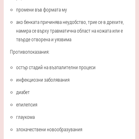
промени във формата му
ако бенката причинява неудобство, трие се в дрехите,
намира се върху травматична област на кожата или е
твърде отворена и уязвима
Противопоказания:
остър стадий на възпалителни процеси
инфекциозни заболявания
диабет
епилепсия
глаукома
злокачествени новообразувания