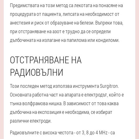
Предимствата на този метод са лекотата на понасяне на
процедурата от пациента, липсата на необходимост от
анестезия и риск от образуване на белези. Въпреки това,
при отстраняване на азот е трудно да се определи
дълбочината на излагане на папилома или кондиломи.
ОТСТРАНЯВАНЕ НА
РАДИОВЪЛНИ
Този последен метод използва инструмента Surgitron.
Основната работна част на апарата е електродът, който е
тънка волфрамова нишка. В зависимост от това каква
дълбочина на експозиция е необходима, се избират
различни електроди.
Радиовълните с висока честота - от 3, 8 до 4 MHz - са