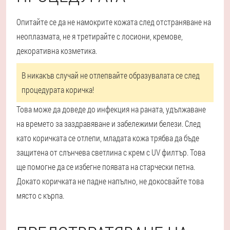
Опитайте се да не намокрите кожата след отстраняване на
неоплазмата, не я третирайте с лосиони, кремове,
декоративна козметика.
В никакъв случай не отлепвайте образувалата се след
процедурата коричка!
Това може да доведе до инфекция на раната, удължаване
на времето за заздравяване и забележими белези. След
като коричката се отлепи, младата кожа трябва да бъде
защитена от слънчева светлина с крем с UV филтър. Това
ще помогне да се избегне появата на старчески петна.
Докато коричката не падне напълно, не докосвайте това
място с кърпа.