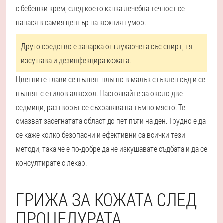
с бебешки крем, след което капка лечебна течност се
нанася в самия център на кожния тумор.
Друго средство е запарка от глухарчета със спирт, тя
изсушава и дезинфекцира кожата.
Цветните глави се пълнят плътно в малък стъклен съд и се
пълнят с етилов алкохол. Настоявайте за около две
седмици, разтворът се съхранява на тъмно място. Те
смазват засегнатата област до пет пъти на ден. Трудно е да
се каже колко безопасни и ефективни са всички тези
методи, така че е по-добре да не изкушавате съдбата и да се
консултирате с лекар.
ГРИЖА ЗА КОЖАТА СЛЕД
ПРОЦЕДУРАТА