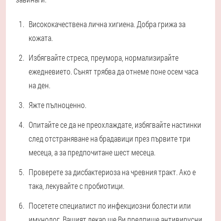
Висококачествена лична хигиена. Добра грижа за
кожата.
Избягвайте стреса, преумора, нормализирайте
ежедневието. Сънят трябва да отнеме поне осем часа
на ден.
Яжте пълноценно.
Опитайте се да не преохлаждате, избягвайте настинки
след отстраняване на брадавици през първите три
месеца, а за предпочитане шест месеца.
Проверете за дисбактериоза на чревния тракт. Ако е
така, лекувайте с пробиотици.
Посетете специалист по инфекциозни болести или
имунолог. Вашият лекар ще Ви предпише антивирусни