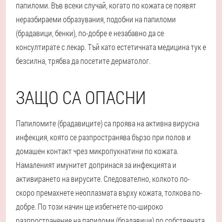
папиломи. Във всеки случай, когато по кожата се появят
неразбираеми образувания, подобни на папиломи
(брадавици, бенки), по-добре е незабавно да се
консултирате с лекар. Тъй като естетичната медицина тук е
безсилна, трябва да посетите дерматолог.
ЗАЩО СА ОПАСНИ
Папиломите (брадавиците) са проява на активна вирусна
инфекция, която се разпространява бързо при полов и
домашен контакт чрез микропукнатини по кожата.
Намаленият имунитет допринася за инфекцията и
активирането на вирусите. Следователно, колкото по-
скоро премахнете неоплазмата върху кожата, толкова по-
добре. По този начин ще избегнете по-широко
разпространение на папиломи (брадавици) по собствената