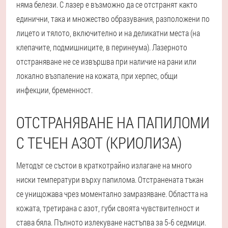
няма белези. С лазер е възможно да се отстранят както
единични, така и множество образувания, разположени по
лицето и тялото, включително и на деликатни места (на
клепачите, подмишниците, в перинеума). Лазерното
отстраняване не се извършва при наличие на рани или
локално възпаление на кожата, при херпес, общи
инфекции, бременност.
ОТСТРАНЯВАНЕ НА ПАПИЛОМИ
С ТЕЧЕН АЗОТ (КРИОЛИЗА)
Методът се състои в краткотрайно излагане на много
ниски температури върху папилома. Отстранената тъкан
се унищожава чрез моментално замразяване. Областта на
кожата, третирана с азот, губи своята чувствителност и
става бяла. Пълното излекуване настъпва за 5-6 седмици.