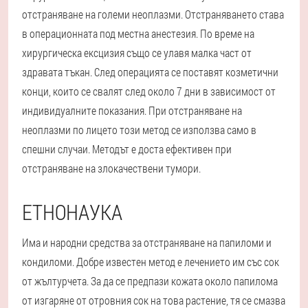
отстраняване на големи неоплазми. Отстраняването става
в операционната под местна анестезия. По време на
хирургическа ексцизия също се улавя малка част от
здравата тъкан. След операцията се поставят козметични
конци, които се свалят след около 7 дни в зависимост от
индивидуалните показания. При отстраняване на
неоплазми по лицето този метод се използва само в
спешни случаи. Методът е доста ефективен при
отстраняване на злокачествени тумори.
ЕТНОНАУКА
Има и народни средства за отстраняване на папиломи и
кондиломи. Добре известен метод е лечението им със сок
от жълтурчета. За да се предпази кожата около папилома
от изгаряне от отровния сок на това растение, тя се смазва