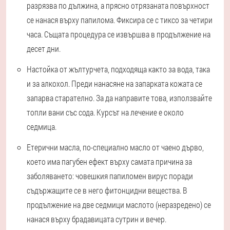
разрязва по дължина, а прясно отрязаната повърхност
се нанася върху папилома. Фиксира се с тиксо за четири
часа. Същата процедура се извършва в продължение на
десет дни.
Настойка от жълтурчета, подходяща както за вода, така
и за алкохол. Преди нанасяне на запарката кожата се
запарва старателно. За да направите това, използвайте
топли вани със сода. Курсът на лечение е около
седмица.
Етерични масла, по-специално масло от чаено дърво,
което има пагубен ефект върху самата причина за
заболяването: човешкия папиломен вирус поради
съдържащите се в него фитонцидни вещества. В
продължение на две седмици маслото (неразредено) се
нанася върху брадавицата сутрин и вечер.