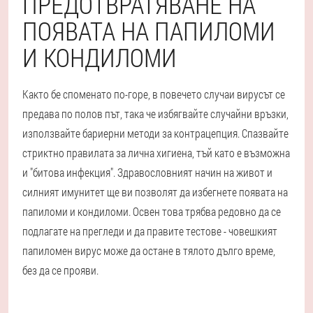
ПРЕДОТВРАТЯВАНЕ НА
ПОЯВАТА НА ПАПИЛОМИ
И КОНДИЛОМИ
Както бе споменато по-горе, в повечето случаи вирусът се
предава по полов път, така че избягвайте случайни връзки,
използвайте бариерни методи за контрацепция. Спазвайте
стриктно правилата за лична хигиена, тъй като е възможна
и "битова инфекция". Здравословният начин на живот и
силният имунитет ще ви позволят да избегнете появата на
папиломи и кондиломи. Освен това трябва редовно да се
подлагате на прегледи и да правите тестове - човешкият
папиломен вирус може да остане в тялото дълго време,
без да се прояви.