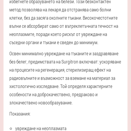
избегнете образуването на белези. Този безконтактен
метод позволява на лекаря да отстранява само болни
клетки, без да засяга околните тъкани. Високочестотните
вълни се абсорбират само от вътреклетъчната течност на
неоплазмите, поради което рискът от увреждане на
съседни органи и тъкани е сведен до минимум.
Освен минимално увреждане на тъканите и заздравяване
без белег, предимствата на Surgitron включват: ускоряване
на процесите на регенерация, стерилизиращ ефект на
радиовълните и възможност за вземане на материал за
хистологично изследване. Той определя характерните
особености на доброкачествено, предраково и
злокачествено новообразувание.
Показания:
увреждане на неоплазмата