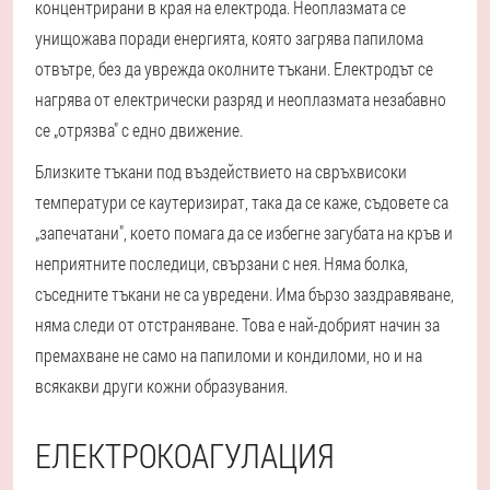
концентрирани в края на електрода. Неоплазмата се
унищожава поради енергията, която загрява папилома
отвътре, без да уврежда околните тъкани. Електродът се
нагрява от електрически разряд и неоплазмата незабавно
се „отрязва" с едно движение.
Близките тъкани под въздействието на свръхвисоки
температури се каутеризират, така да се каже, съдовете са
„запечатани", което помага да се избегне загубата на кръв и
неприятните последици, свързани с нея. Няма болка,
съседните тъкани не са увредени. Има бързо заздравяване,
няма следи от отстраняване. Това е най-добрият начин за
премахване не само на папиломи и кондиломи, но и на
всякакви други кожни образувания.
ЕЛЕКТРОКОАГУЛАЦИЯ