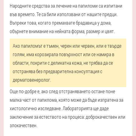
Народните средства за лечение на папиломи са изпитани
във времето. Те са били използвани от нашите предци.
Въпреки това, когато премахвате брадавица у дома,
обърнете внимание на нейната форма, размер и цвят.
Ако папиломът е тъмен, черен или червен, или е твърде
голям, има корозирала повърхност или се намира в
области, покрити с деликатна кожа, не трябва да се
отстранява без предварителна консултация с
дерматовенеролог.
Още по-добре е, ако след отстраняването остане поне
малка част от папилома, която може да бъде изпратена за
хистологично изследване. Лабораторията ще даде
заключение за естеството на процеса: доброкачествен или
злокачествен.