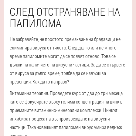
СЛЕД ОТСТРАНЯВАНЕ НА
ПАПИЛОМА
Не забравяйте, че простото премахване на брадавици не
елиминира вируса от тялото. След дълго или не много
време папиломите могат да се появят отново. Това се
дължи на наличието на вирусни частици. За да се отървете
от вируса за дълго време, трябва да се извършва
превенция. Как да го направя?
Витаминна терапия. Проведете курс от два до три месеца,
като се фокусирате върху голяма концентрация на цинк в
приеманите витаминно-минерални комплекси. Цинкът
инхибира процеса на възпроизвеждане на вирусни
частици. Така човешкият папиломен вирус умира веднъж
завинаги.