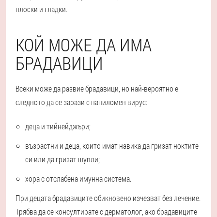
плоски и гладки.
КОЙ МОЖЕ ДА ИМА
БРАДАВИЦИ
Всеки може да развие брадавици, но най-вероятно е
следното да се зарази с папиломен вирус:
деца и тийнейджъри;
възрастни и деца, които имат навика да гризат ноктите
си или да гризат шупли;
хора с отслабена имунна система.
При децата брадавиците обикновено изчезват без лечение.
Трябва да се консултирате с дерматолог, ако брадавиците