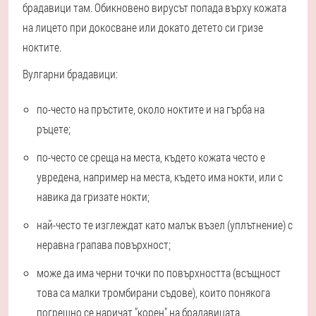
брадавици там. Обикновено вирусът попада върху кожата
на лицето при докосване или докато детето си гризе
ноктите.
Вулгарни брадавици:
по-често на пръстите, около ноктите и на гърба на
ръцете;
по-често се среща на места, където кожата често е
увредена, например на места, където има нокти, или с
навика да гризате нокти;
най-често те изглеждат като малък възел (уплътнение) с
неравна грапава повърхност;
може да има черни точки по повърхността (всъщност
това са малки тромбирани съдове), които понякога
погрешно се наричат "корен" на брадавицата.