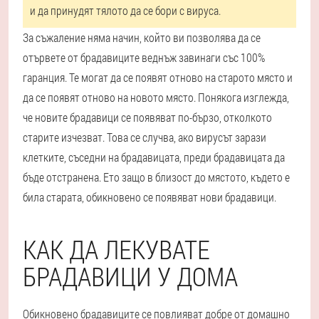
и да принудят тялото да се бори с вируса.
За съжаление няма начин, който ви позволява да се
отървете от брадавиците веднъж завинаги със 100%
гаранция. Те могат да се появят отново на старото място и
да се появят отново на новото място. Понякога изглежда,
че новите брадавици се появяват по-бързо, отколкото
старите изчезват. Това се случва, ако вирусът зарази
клетките, съседни на брадавицата, преди брадавицата да
бъде отстранена. Ето защо в близост до мястото, където е
била старата, обикновено се появяват нови брадавици.
КАК ДА ЛЕКУВАТЕ
БРАДАВИЦИ У ДОМА
Обикновено брадавиците се повлияват добре от домашно