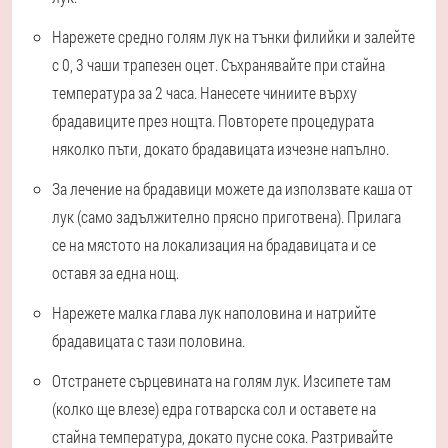
Нарежете средно голям лук на тънки филийки и залейте
с 0, 3 чаши трапезен оцет. Съхранявайте при стайна
температура за 2 часа. Нанесете чиниите върху
брадавиците през нощта. Повторете процедурата
няколко пъти, докато брадавицата изчезне напълно.
За лечение на брадавици можете да използвате каша от
лук (само задължително прясно приготвена). Прилага
се на мястото на локализация на брадавицата и се
оставя за една нощ.
Нарежете малка глава лук наполовина и натрийте
брадавицата с тази половина.
Отстранете сърцевината на голям лук. Изсипете там
(колко ще влезе) едра готварска сол и оставете на
стайна температура, докато пусне сока. Разтривайте