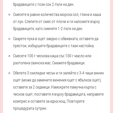
брадавиците с този сок 2 пъти на ден.
Смесете в равни количества морска сол, глина и каша
от лук. Слепете от смес от плочи и ги наложете върху
брадавиците, като сменяте 1-2 пъти на ден.
Сварете лука в оцет заедно с обвивката, оставете да
престои, избършете брадавиците с тази настойка.
Смесете 100 г чеснова каша със 100 г масло или
разтопена свинска мас. Смажете брадавици.
Обелете 3 скилидки чесън и ги залейте с 3-4 чаши винен
оцет (може да замените винения оцет с ябълков оцет),
оставете за 2 седмици. Намокрете памучна кърпа с
чеснов оцет, поставете я върху брадавицата, направете
компрес и оставете за една нощ. Повторете
процедурата сутрин.