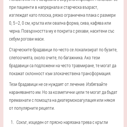
при пациенти в напреднала и старческа възраст,
изглеждат като плоска, рязко ограничена плака с размери
0, 5–2, 0 см, кръгла или овална форма, сива, кафява или
черна. Повърхността му е покрита с рехави, наситени със
себум рогови маси.
Старческите брадавици по-често се локализират по бузите,
слепоочията, около очите, по багажника. Ако тези
брадавици са подложени на често травмиране, те могат да
покажат склонност към злокачествена трансформация.
Тези брадавици не се нуждаят от лечение. Избягвайте
нараняването им. Но за козметични цели те могат да бъдат
премахнати с помощта на диатермокоагулация или някоя
от популярните рецепти.
Сокът, изцеден от прясно нарязана трева с кръгли