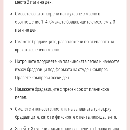
места 2 пъти на ден.
Смесете сока от корени на глухарче с масло в
съотношение 1: 4. Смажете брадавиците с мехлем 2-3
пъти на ден.
Смажете брадавиците, разположени по стъпалата на
краката с ленено масло.
Натрошете плодовете на планинската пепел и нанесете
върху брадавици под формата на студен компрес.
Правете компреси всеки ден.
Намажете брадавиците с пресен сок от планинска
пепел.
Смелете и нанесете листата на западната туя върху
брадавиците, като ги фиксирате с лента лепяща лента.
Залейте 3 супени лъжици нарязан пелин с 1 чаша вряла