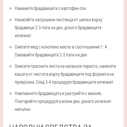
Намажете брадавиците с картофен сок.
Нанасяйте натрошени листенца от шипка върху
брадавици 2-3 пъти на ден, докато брадавиците
изчезнат.
Смесете мед с конопено масло в съотношение 1: 4.
Смазвайте брадавиците 2-3 пъти на ден.
Омесете пресните листа на каланхое перисто, нанесете
кашата от листата върху брадавиците под формата на
превръзка. След 3-4 процедури брадавиците изчезват.
Навлажнете брадавицата и разтрийте с амоняк.
Повтаряйте процедурата всеки ден, докато изчезнат
напълно.