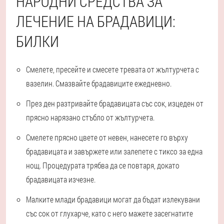
НАРОДНИ СРЕДСТВА ЗА
ЛЕЧЕНИЕ НА БРАДАВИЦИ:
БИЛКИ
Смелете, пресейте и смесете тревата от жълтурчета с
вазелин. Смазвайте брадавиците ежедневно.
През ден разтривайте брадавицата със сок, изцеден от
прясно нарязано стъбло от жълтурчета.
Смелете прясно цвете от невен, нанесете го върху
брадавицата и завържете или залепете с тиксо за една
нощ. Процедурата трябва да се повтаря, докато
брадавицата изчезне.
Малките млади брадавици могат да бъдат излекувани
със сок от глухарче, като с него мажете засегнатите