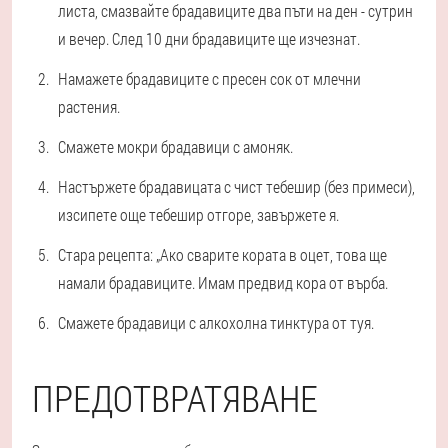
листа, смазвайте брадавиците два пъти на ден - сутрин
и вечер. След 10 дни брадавиците ще изчезнат.
Намажете брадавиците с пресен сок от млечни
растения.
Смажете мокри брадавици с амоняк.
Настържете брадавицата с чист тебешир (без примеси),
изсипете още тебешир отгоре, завържете я.
Стара рецепта: „Ако сварите кората в оцет, това ще
намали брадавиците. Имам предвид кора от върба.
Смажете брадавици с алкохолна тинктура от туя.
ПРЕДОТВРАТЯВАНЕ