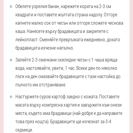
Обелете узрелия банан, нарежете кората на 2-3 см
квадрати и поставете жълтата страна надолу. Отгоре
капнете малко сок от чесън или отгоре сложете чеснова
каша. Нанесете върху брадавицата и закрепете с
лейкопласт. Сменяйте превръзката ежедневно, докато
брадавицата изчезне напълно.
Залейте 2-3 смачкани скилидки чесън с 1 чаша вряща
вода, настоявайте, увити, 1 час. Всеки ден по няколко
пъти на ден смазвайте брадавиците с тази настойка до
пълното им отстраняване.
Настържете суров картоф заедно с кожата. Поставете
масата върху компресна хартия и завържете към онези
места, където има брадавици (най-добре е да направите
това през нощта). Брадавиците ще изчезнат за 3-4
седмици.