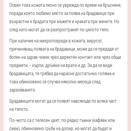
Освен това кожата лесно се уврежда по време на бръснене,
поради което любимо място за поява на брадавици при
възрастни е брадата при мъжете и краката при жените. Но
след като могат да се разпространят по цялото тяло.
При наличие на микроповреди в кожата, вирусът,
причиняващ появата на брадавици, може да се предаде от
болен на здрав човек чрез директен контакт или чрез общи
предмети – кърпи, дръжки на врати и др. За да се види
брадавицата, тя трябва да нарасне достатъчно голяма и
това обикновено се случва няколко месеца след
заразяването.
Брадавиците могат да се появят навсякъде по всяка част
на тялото.
По-често са с телесен цвят, по-рядко тъмни (кафяви или
сиви), обикновено груби на допир, но могат да бъдат и