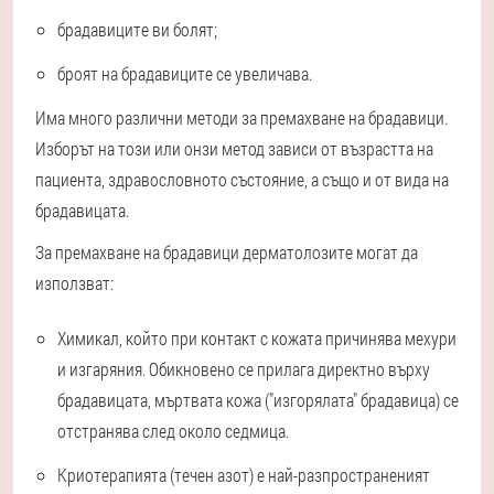
брадавиците ви болят;
броят на брадавиците се увеличава.
Има много различни методи за премахване на брадавици.
Изборът на този или онзи метод зависи от възрастта на
пациента, здравословното състояние, а също и от вида на
брадавицата.
За премахване на брадавици дерматолозите могат да
използват:
Химикал, който при контакт с кожата причинява мехури
и изгаряния. Обикновено се прилага директно върху
брадавицата, мъртвата кожа ("изгорялата" брадавица) се
отстранява след около седмица.
Криотерапията (течен азот) е най-разпространеният