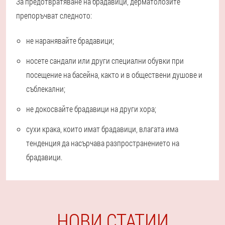
За предотвратяване на брадавици, дерматолозите
препоръчват следното:
не наранявайте брадавици;
носете сандали или други специални обувки при
посещение на басейна, както и в обществени душове и
съблекални;
не докосвайте брадавици на други хора;
сухи крака, които имат брадавици, влагата има
тенденция да насърчава разпространението на
брадавици.
НОВИ СТАТИИ