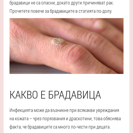
брадавици не са опасни, докато други причиняват рак.
Прочетете повече за брадавиците в статията по-долу.
КАКВО Е БРАДАВИЦА
Инфекцията може да възникне при всякакви увреждания
на кожата – чрез порязвания и драскотини, това обяснява
факта, че брадавиците са много по-чести при децата.