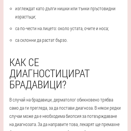
изглеждат като дълги нишки или тънки пръстовидни
израстъци;
са по-чести на лицето: около устата, очите и носа;
са склонни да растат бързо.
КАК СЕ
ДИАГНОСТИЦИРАТ
БРАДАВИЦИ?
В случай на брадавици, дерматолог обикновено трябва
само да ги прегледа, за да постави диагноза. В някои редки
случаи може да е необходима биопсия за потвърждаване
на диагнозата. За да направите това, лекарят ще премахне