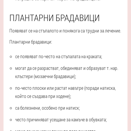
ПЛАНТАРНИ БРАДАВИЦИ
Появяват се на стъпалото и понякога са трудни за лечение.
Плантарни брадавици:
се появяват по-често на стъпалата на краката;
могат да се разрастват, обединяват и образуват т. нар.
клъстери (мозаечни брадавици);
по-често плоски или растат навътре (поради натиска,
който се създава при ходене);
са болезнени, особено при натиск;
често причиняват усещане за камъче в обувката;