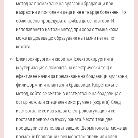
метод за премахване на вулгарни брадавици при
възрастни и по-големи деца и не е твърде болезнен. Но
обикновено процедурата трябва да се повтори. И
използването на този метод при хора с тъмна кожа
може да доведе до образуване на тъмни петна по
кожата.
Електрохирургия и кюретаж. Електрохирургията
(каутеризация с помощта на електрически ток) е
ефективен начин за премахване на брадавици вулгарни,
филиформни и плантарни брадавици. Кюретажът е
метод, който се състои в изстъргване на брадавица с
остър нож или специален инструмент (кюрета). След
изстъргване се извършва електрокоагулация и се
поставя превръзка върху раната. Често тези две
процедури се използват заедно. Дерматологът може да
премахне брадавици чрез кюретаж преди или след