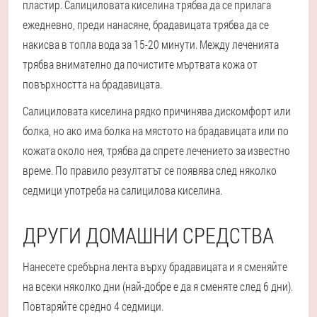
пластир. Салициловата киселина трябва да се прилага
ежедневно, преди нанасяне, брадавицата трябва да се
накисва в топла вода за 15-20 минути. Между леченията
трябва внимателно да почистите мъртвата кожа от
повърхността на брадавицата.
Салициловата киселина рядко причинява дискомфорт или
болка, но ако има болка на мястото на брадавицата или по
кожата около нея, трябва да спрете лечението за известно
време. По правило резултатът се появява след няколко
седмици употреба на салицилова киселина.
ДРУГИ ДОМАШНИ СРЕДСТВА
Нанесете сребърна лента върху брадавицата и я сменяйте
на всеки няколко дни (най-добре е да я сменяте след 6 дни).
Повтаряйте средно 4 седмици.