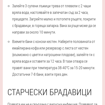
Залейте 3 супени лъжици трева от плевели с 2 чаши
вряла вода, настоявайте в запечатан съд за 2 часа,
прецедете. Загрейте малко и потопете ръцете, покрити
с брадавици, в гореща запарка. Вана за ръце може да се
направи за около 10 минути.
Вземете бани с конски кестен. Наберете половината от
емайлирана кофа или резервоар с листа от кестен
(възможно с цветя и натрошени плодове), залейте ги с
вряла вода и оставете за 12 часа. В тази отвара се
правят вани при температура 38-40°С за 15-20 минути.
Достатъчни 7-8 бани, взети през ден.
СТАРЧЕСКИ БРАДАВИЦИ
Появата им не е свързана с вирусна инфекция. Появяват се