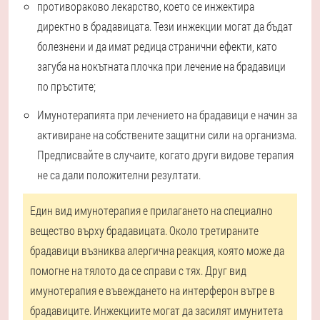
противораково лекарство, което се инжектира
директно в брадавицата. Тези инжекции могат да бъдат
болезнени и да имат редица странични ефекти, като
загуба на нокътната плочка при лечение на брадавици
по пръстите;
Имунотерапията при лечението на брадавици е начин за
активиране на собствените защитни сили на организма.
Предписвайте в случаите, когато други видове терапия
не са дали положителни резултати.
Един вид имунотерапия е прилагането на специално
вещество върху брадавицата. Около третираните
брадавици възниква алергична реакция, която може да
помогне на тялото да се справи с тях. Друг вид
имунотерапия е въвеждането на интерферон вътре в
брадавиците. Инжекциите могат да засилят имунитета