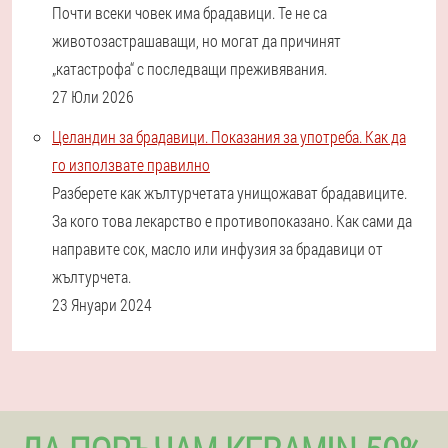
Почти всеки човек има брадавици. Те не са
животозастрашаващи, но могат да причинят
„катастрофа“ с последващи преживявания.
27 Юли 2026
Целандин за брадавици. Показания за употреба. Как да
го използвате правилно
Разберете как жълтурчетата унищожават брадавиците.
За кого това лекарство е противопоказано. Как сами да
направите сок, масло или инфузия за брадавици от
жълтурчета.
23 Януари 2024