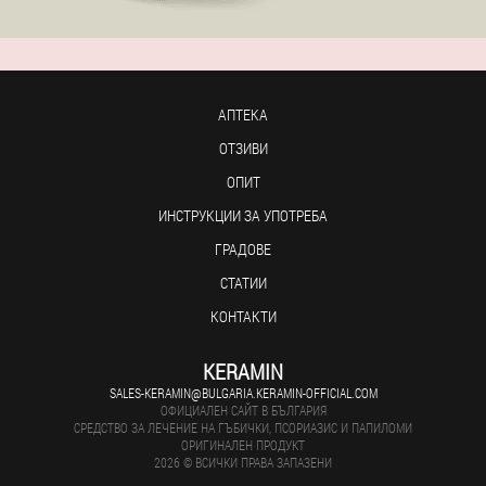
АПТЕКА
ОТЗИВИ
ОПИТ
ИНСТРУКЦИИ ЗА УПОТРЕБА
ГРАДОВЕ
СТАТИИ
КОНТАКТИ
KERAMIN
SALES-KERAMIN@BULGARIA.KERAMIN-OFFICIAL.COM
ОФИЦИАЛЕН САЙТ В БЪЛГАРИЯ
СРЕДСТВО ЗА ЛЕЧЕНИЕ НА ГЪБИЧКИ, ПСОРИАЗИС И ПАПИЛОМИ
ОРИГИНАЛЕН ПРОДУКТ
2026 © ВСИЧКИ ПРАВА ЗАПАЗЕНИ