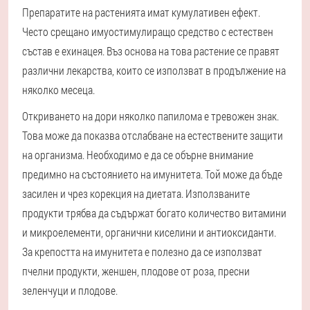
Препаратите на растенията имат кумулативен ефект.
Често срещано имуостимулиращо средство с естествен
състав е ехинацея. Въз основа на това растение се правят
различни лекарства, които се използват в продължение на
няколко месеца.
Откриването на дори няколко папилома е тревожен знак.
Това може да показва отслабване на естествените защити
на организма. Необходимо е да се обърне внимание
предимно на състоянието на имунитета. Той може да бъде
засилен и чрез корекция на диетата. Използваните
продукти трябва да съдържат богато количество витамини
и микроелементи, органични киселини и антиоксиданти.
За крепостта на имунитета е полезно да се използват
пчелни продукти, женшен, плодове от роза, пресни
зеленчуци и плодове.