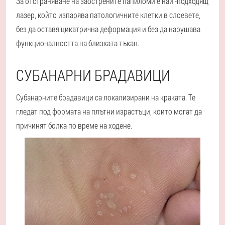
За отстраняване на заострените папиломи е най -подходящ
лазер, който изпарява патологичните клетки в слоевете,
без да оставя цикатрична деформация и без да нарушава
функционалността на близката тъкан.
СУБАНАРНИ БРАДАВИЦИ
Субанарните брадавици са локализирани на краката. Те
гледат под формата на плътни израстъци, които могат да
причинят болка по време на ходене.