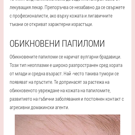
лекуващия лекар. Препоръчва се незабавно да се свържете
с професионалисти, ако върху кожата и лигавичните
тъкани се откриват характерни израстъци.
ОБИКНОВЕНИ ПАПИЛОМИ
Обикновените папиломи се наричат вулгарни брадавици.
Този тип неоплазми е широко разпространен сред хората
от млади и средна възраст. Най -често такива тумори се
появяват на пръстите. Те допринасят за растежа на
обикновеното увреждане на кожата на папиломите,
развитието на гъбични заболявания и постоянен контакт с
агресивни домакински агенти.