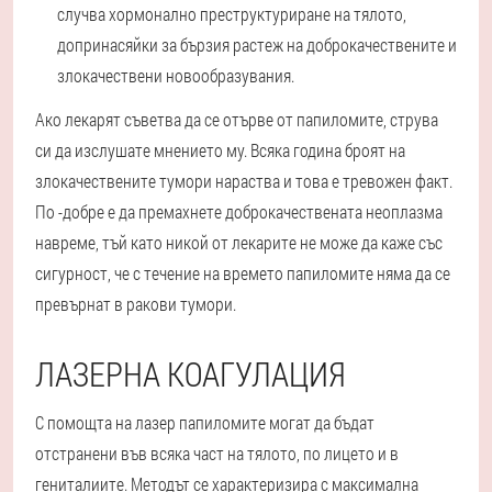
случва хормонално преструктуриране на тялото,
допринасяйки за бързия растеж на доброкачествените и
злокачествени новообразувания.
Ако лекарят съветва да се отърве от папиломите, струва
си да изслушате мнението му. Всяка година броят на
злокачествените тумори нараства и това е тревожен факт.
По -добре е да премахнете доброкачествената неоплазма
навреме, тъй като никой от лекарите не може да каже със
сигурност, че с течение на времето папиломите няма да се
превърнат в ракови тумори.
ЛАЗЕРНА КОАГУЛАЦИЯ
С помощта на лазер папиломите могат да бъдат
отстранени във всяка част на тялото, по лицето и в
гениталиите. Методът се характеризира с максимална