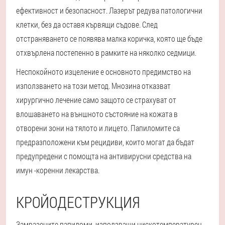
ефективност и безопасност. Лазерът редува патологични
клетки, без да оставя кървящи съдове. След
отстраняването се появява малка коричка, която ще бъде
отхвърлена постепенно в рамките на няколко седмици.
Неспокойното изцеление е основното предимство на
използването на този метод. Мнозина отказват
хирургично лечение само защото се страхуват от
влошаването на външното състояние на кожата в
отворени зони на тялото и лицето. Папиломите са
предразположени към рецидиви, които могат да бъдат
предупредени с помощта на антивирусни средства на
имун -коренни лекарства.
КРОЙОДЕСТРУКЦИЯ
Замразените папиломи, използващи нискотемпературен