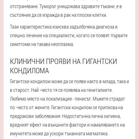
отстраняване. Туморът унищожава здравите тъкани, е в
състояние да се изражда в рак на плоски клетки.
Тази характеристика изисква задълбочена диагноза и
спешно лечение на специалисти, когато се появят първите
симптоми на такава неоплазма.
КЛИНИЧНИ ПРОЯВИ НА ГИГАНТСКИ
КОНДИЛОМА
Гигантски кондилом може да се появи както в млада, така и
в старост. Най -често тя се появява на гениталиите.
Любимо място на локализация - пенисът. Мъжете страдат
по -често от жените. Гигантски кондилом се приписва на
предракови заболявания. Недостатъчна лична хигиена,
вредният ефект на външните фактори и намаляването на
имунитета може да ускори тъканната магматика.