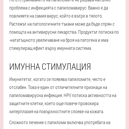
проблема с инфекцията с папиломавирус. Важно е да
повлияете на самия вирус, който е вътре в тялото.
Растежът на патологичните тъкани може да бъде спрян с
помощта на антивирусни лекарства. Продуктът потиска по
-нататъшното увеличаване на броя на патогена и има
стимулиращ ефект върху имунната система.
ИМУННА СТИМУЛАЦИЯ
Имунитетът, когато се появява папиломите, често е
отслабен. Това е един от отличителните признаци на
папиломавирусна инфекция. HPV потиска активността на
защитните клетки, което още повече провокира
хиперплазия на повърхностните слоеве на кожата.
Сложното лечение с папиломи включва употребата на