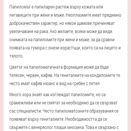
Папиломът е папиларен растеж върху кожата или
лигавиците при жени и мъже. Неоплазмите имат предимно
доброкачествен характер, но някои щамове причиняват
увеличаване на рака. Ако желаете, всеки може да види
снимката на папиломите при жени и мъже, за да сравни
появата на тумора с онези израстъци, които са на лицето и
тялото.
Цветът на папиломатичната формация може да бъде
телесен, червен, кафяв. На гениталиите на кондиломите те
често имат кафяв нюанс и вид на гребен с петел.
Много хора знаят как изглеждат папиломите, но са
срамежливи или не смятат за необходимо да се свързват
със специалисти. Често папиломатозните образувания се
появяват върху гениталиите. Необходимостта да се
свържете с венереолог плаши мнозина. Това е свързано с