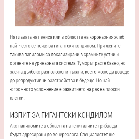
На главата на пениса или в областта на коронарния жлеб
най -често се появява гигантски кондилом. При жените
такива папиломи са локализирани в срамните устни и
органите на уринарната система. Туморът расте бавно, но
засяга дълбоко разположени тъкани, което може да доведе
до репродуктивни разстройства в бъдеще. Но най
-огромното усложнение е развитието на рак на плоски
клетки.
ИЗПИТ ЗА ГИГАНТСКИ КОНДИЛОМ
Ако папиломите в областта на гениталиите трябва да
бъдат адресирани до венереолога. Специалистът ще