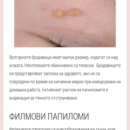
Вулгарните брадавици имат малък размер, издигат се над
кожата. Неоплазмите обикновено са телесни. Брадавиците
не представляват заплаха за здравето, ако не са
повредени по време на хигиенни мерки при извършване на
домашна работа. Активният растеж на папиломите е
индикация за тяхното отстраняване.
ФИЛМОВИ ПАПИЛОМИ
Филмовите папиломи са новообразувания на тънък крак,