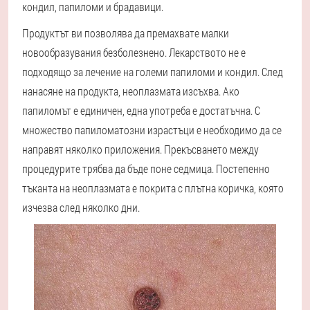
кондил, папиломи и брадавици.
Продуктът ви позволява да премахвате малки
новообразувания безболезнено. Лекарството не е
подходящо за лечение на големи папиломи и кондил. След
нанасяне на продукта, неоплазмата изсъхва. Ако
папиломът е единичен, една употреба е достатъчна. С
множество папиломатозни израстъци е необходимо да се
направят няколко приложения. Прекъсването между
процедурите трябва да бъде поне седмица. Постепенно
тъканта на неоплазмата е покрита с плътна коричка, която
изчезва след няколко дни.