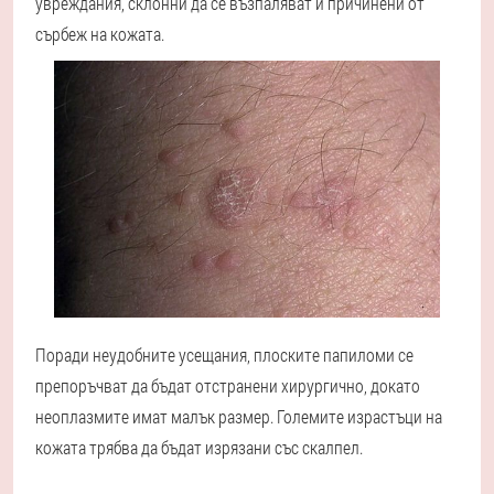
увреждания, склонни да се възпаляват и причинени от
сърбеж на кожата.
Поради неудобните усещания, плоските папиломи се
препоръчват да бъдат отстранени хирургично, докато
неоплазмите имат малък размер. Големите израстъци на
кожата трябва да бъдат изрязани със скалпел.