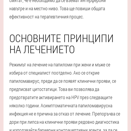
смятат, че е необходимо да се вземат интерферони
навътре и на местно ниво. Това ще повиши общата
ефективност на терапевтичния процес.
ОСНОВНИТЕ ПРИНЦИПИ
НА ЛЕЧЕНИЕТО
Режимът на лечение на папиломи при жени и мъже се
избира от специалист поотделно. Ако се открие
папиломавирус, преди да се появят клинични прояви, се
предписват цитостатици. Това ви позволява да
предотвратите активирането на HPV през следващите
няколко години. Асимптоматичната папиломавирусна
инфекция не е причина за отказ от лечение. Препоръчва се
дори при липса на клинични прояви редовно диагностика
и използвайте бариерни контрацептивни агенти, за да се