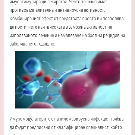
имуостимулиращи лекарства. Често те също имат
противовъзпалителна и антивирусна активност.
Комбинираният ефект от средствата просто ви позволява
да постигнете най -високата възможна активност на
използваното лечение и намаляване на броя на рецидив на
заболяването годишно.
Имуномодулаторите с папиломавирусна инфекция трябва
да бъдат предписани от квалифициран специалист, който