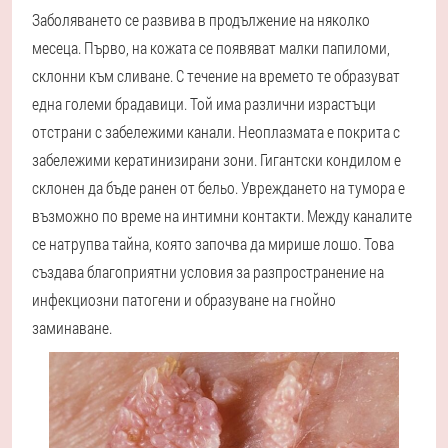
Заболяването се развива в продължение на няколко
месеца. Първо, на кожата се появяват малки папиломи,
склонни към сливане. С течение на времето те образуват
една големи брадавици. Той има различни израстъци
отстрани с забележими канали. Неоплазмата е покрита с
забележими кератинизирани зони. Гигантски кондилом е
склонен да бъде ранен от бельо. Увреждането на тумора е
възможно по време на интимни контакти. Между каналите
се натрупва тайна, която започва да мирише лошо. Това
създава благоприятни условия за разпространение на
инфекциозни патогени и образуване на гнойно
заминаване.