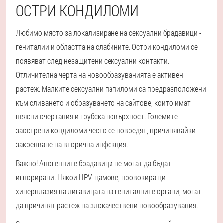
ОСТРИ КОНДИЛОМИ
Любимо място за локализиране на сексуални брадавици -
гениталии и областта на слабините. Остри кондиломи се
появяват след незащитени сексуални контакти.
Отличителна черта на новообразуванията е активен
растеж. Малките сексуални папиломи са предразположени
към сливането и образуването на сайтове, които имат
неясни очертания и грубска повърхност. Големите
заострени кондиломи често се повредят, причинявайки
закрепване на вторична инфекция.
Важно! Аногенните брадавици не могат да бъдат
игнорирани. Някои HPV щамове, провокиращи
хиперплазия на лигавицата на гениталните органи, могат
да причинят растеж на злокачествени новообразувания.