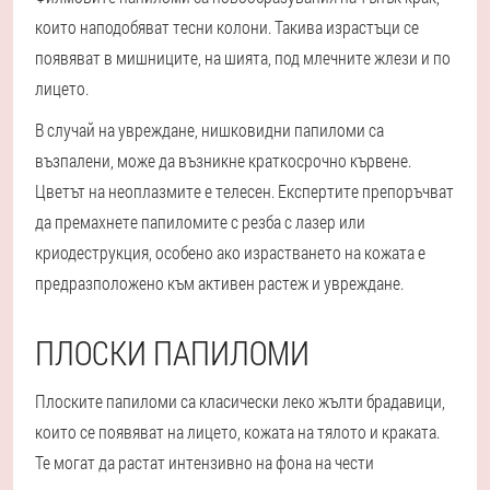
които наподобяват тесни колони. Такива израстъци се
появяват в мишниците, на шията, под млечните жлези и по
лицето.
В случай на увреждане, нишковидни папиломи са
възпалени, може да възникне краткосрочно кървене.
Цветът на неоплазмите е телесен. Експертите препоръчват
да премахнете папиломите с резба с лазер или
криодеструкция, особено ако израстването на кожата е
предразположено към активен растеж и увреждане.
ПЛОСКИ ПАПИЛОМИ
Плоските папиломи са класически леко жълти брадавици,
които се появяват на лицето, кожата на тялото и краката.
Те могат да растат интензивно на фона на чести