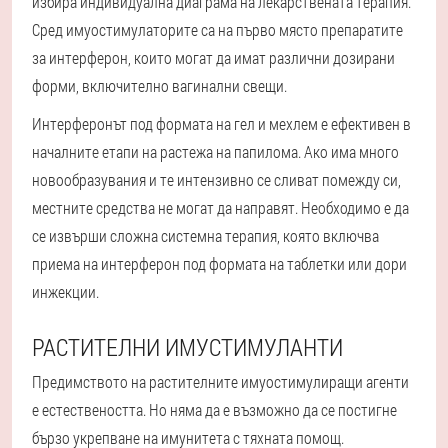
избира индивидуална диаграма на лекарствената терапия.
Сред имуостимулаторите са на първо място препаратите
за интерферон, които могат да имат различни дозирани
форми, включително вагинални свещи.
Интерферонът под формата на гел и мехлем е ефективен в
началните етапи на растежа на папилома. Ако има много
новообразувания и те интензивно се сливат помежду си,
местните средства не могат да направят. Необходимо е да
се извърши сложна системна терапия, която включва
приема на интерферон под формата на таблетки или дори
инжекции.
РАСТИТЕЛНИ ИМУСТИМУЛАНТИ
Предимството на растителните имуостимулиращи агенти
е естествеността. Но няма да е възможно да се постигне
бързо укрепване на имунитета с тяхната помощ.