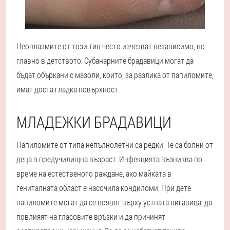
Неоплазмите от този тип често изчезват независимо, но
главно в детството. Субанарните брадавици могат да
бъдат объркани с мазоли, които, за разлика от папиломите,
имат доста гладка повърхност.
МЛАДЕЖКИ БРАДАВИЦИ
Папиломите от типа непълнолетни са редки. Те са болни от
деца в предучилищна възраст. Инфекцията възниква по
време на естественото раждане, ако майката в
гениталната област е насочила кондиломи. При дете
папиломите могат да се появят върху устната лигавица, да
повлияят на гласовите връзки и да причинят