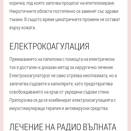
коричка, под която започва процесът на епителизиране.
Некротичните области постепенно се заменят със здрави
тъкани. В същото време цикатричните промени не остават
върху кожата.
ЕЛЕКТРОКОАГУЛАЦИЯ
Премахването на папилома с помощта на електрически
ток е достъпен и доказан метод за хирургично лечение.
Електрокоагулаторът не само отрязва неоплазмата, но и
запечатва съдовете и капилярите, като предотвратява
освобождаването на кръв от увредени съдови стени.
Препоръчва се да се комбинират електрокоагулацията с
имуостимулираща терапия и антивирусни средства.
ЛЕЧЕНИЕ НА РАДИО ВЪЛНАТА