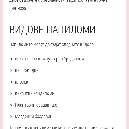
диагноза.
ВИДОВЕ ПАПИЛОМИ
Папиломите могат да бъдат следните видове:
обикновени или вулгарни брадавици;
нишковидни;
плосък;
пикантни кондиломи;
Плантарни брадавици;
Младежки брадавици.
Точният вид папилома може да бъде инсталиран само от