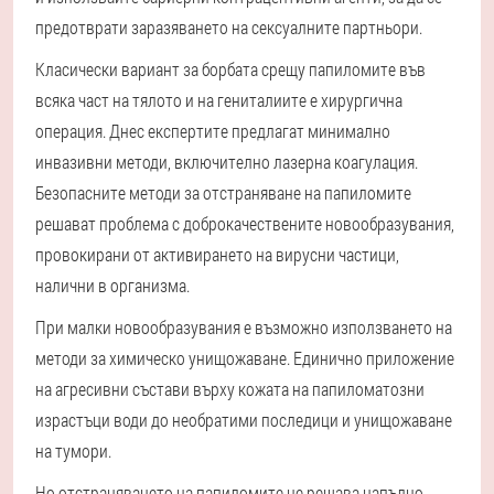
предотврати заразяването на сексуалните партньори.
Класически вариант за борбата срещу папиломите във
всяка част на тялото и на гениталиите е хирургична
операция. Днес експертите предлагат минимално
инвазивни методи, включително лазерна коагулация.
Безопасните методи за отстраняване на папиломите
решават проблема с доброкачествените новообразувания,
провокирани от активирането на вирусни частици,
налични в организма.
При малки новообразувания е възможно използването на
методи за химическо унищожаване. Единично приложение
на агресивни състави върху кожата на папиломатозни
израстъци води до необратими последици и унищожаване
на тумори.
Но отстраняването на папиломите не решава напълно