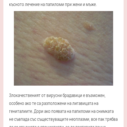
късното лечение на папиломи при жени и мъже.
Злокачественият от вирусни брадавици е възможен,
особено ако те са разположени на лигавицата на
гениталиите. Дори ако появата на папиломи на снимката
не съвпада със съществуващите неоплазми, все пак трябва
да се свържете с специалисти, за да поставите точна