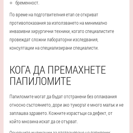
бременност.
По време на подготвителния етап се откриват
противопоказания за използването на минимално
инвазивни хирургични техники, когато специалистите
провеждат сложни лабораторни изследвания,
консултации на специализирани специалисти.
КОГА ДА ПРЕМАХНЕТЕ
ПАПИЛОМИТЕ
Папиломите могат да бъдат отстранени без оплаквания
относно състоянието, дори ако туморът е много малък и не
заплашва здравето. Кожните израстъци са дефект, от
който мнозина искат да се отърват.
Основните индикации за отстраняване на папиломи: