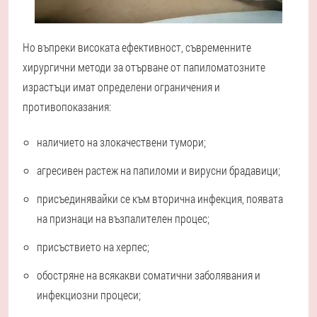
Но въпреки високата ефективност, съвременните
хирургични методи за отърване от папиломатозните
израстъци имат определени ограничения и
противопоказания:
наличието на злокачествени тумори;
агресивен растеж на папиломи и вирусни брадавици;
присъединявайки се към вторична инфекция, появата
на признаци на възпалителен процес;
присъствието на херпес;
обостряне на всякакви соматични заболявания и
инфекциозни процеси;