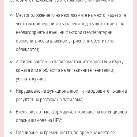
Местоположението на неоплазмите на място, където те
често са повредени и възпалени под въздействието на
неблагоприятни външни фактори (температурни
промени, висока влажност, триене на обектите на
облеклото);
Активен растеж на папиломатозните израстъци върху
кожата или в областта на лигавичните гениталии,
устната кухина;
Нарушаване на функционалността на здравите тъкани в
резултат на растежа на папилома;
Висок риск от малформация, откриване на потенциално
опасни щамове на HPV;
Планиране на бременността, по време на което се