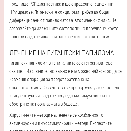
предпише PCR диагностика и ще определи специфични
HPV щамове. Гигантските кондиломи трябва да бъдат
диференцирани от папиломатоза, вторичен сифилис. Не
забравяйте да извършите хистологично проучване, което
позволява да се изключи злокачествената патология.
ЛЕЧЕНИЕ НА ГИГАНТСКИ ПАПИЛОМА
Гигантски папиломи в гениталиите се отстраняват със
скалпел. Изключително важно е възможно най -скоро да се
извърши операция за предотвратяване на
онкопатологията. Освен това се препоръчва да се проведе
криодеструкция, за да се сведе до минимум рискът от
обостряне на неоплазмата в бъдеще.
Хирургичните методи на лечение се комбинират с
антивирусни и имуостимулиращи методи. Експертите